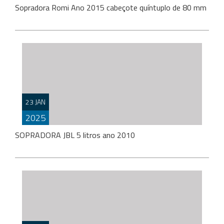
Sopradora Romi Ano 2015 cabeçote quíntuplo de 80 mm
Sopradora Romi Ano 2015 cabeçote quíntuplo de 80
mm Maquina trabalhando Valor 430.000,00 mil reais
23 JAN
2025
SOPRADORA JBL 5 litros ano 2010
SOPRADORA JBL 5 litros ano 2010 automática,
acompanha um molde de 5 litros, 1 de litro cooler, 1