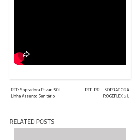
Navegação
REF: Sopradora Pavan 50 L –
REF-RR – SOPRADORA
Linha Assento Sanitário
ROGEFLEX 5 L
de
Post
RELATED POSTS
C