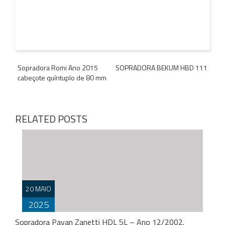
Navegação
Sopradora Romi Ano 2015
SOPRADORA BEKUM HBD 111
cabeçote quíntuplo de 80 mm
de
Post
RELATED POSTS
C
C
C
G
I
M
M
20 MAIO
P
S
2025
S
P
Sopradora Pavan Zanetti HDL 5L – Ano 12/2002.