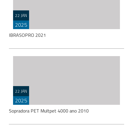
SOPRADORA JBL 5 litros ano 2010 automática,
acompanha um molde de 5 litros, 1 de litro cooler, 1
22 JAN
de 1,5 […]
2025
IBRASOPRO 2021
IBRASOPRO 2021 Máquina semi nova completa
VALOR: R$192.000 Incluso: • sopradora 2cv; • ⁠7
22 JAN
moldes; • ⁠secador; • ⁠geladeira • […]
2025
Sopradora PET Multpet 4000 ano 2010