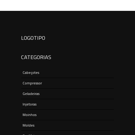
Sopradora PET Multpet 4000 ano 2010 mais
alimentador, equipamento funcionando. Valor R$
430.000,00
LOGOTIPO
CATEGORIAS
Cabeçotes
Compressor
Geladeiras
Injetoras
Moinhos
Moldes