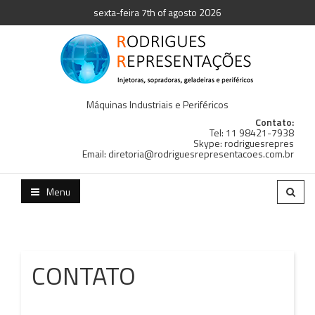
sexta-feira 7th of agosto 2026
Máquinas Industriais e Periféricos
Contato:
Tel: 11 98421-7938
Skype: rodriguesrepres
Email: diretoria@rodriguesrepresentacoes.com.br
Menu
CONTATO
C
C