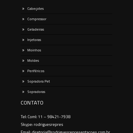
Cabeçotes
Compressor
Geladeiras
Injetoras
Moinhos
Moldes
Periféricos
Sopradora Pet
Sopradoras
CONTATO
Tel: Coml: 11 – 98421-7938
Skype: rodriguesrepres
Email: diretoria@rodriguesrepresentacoes.com.br