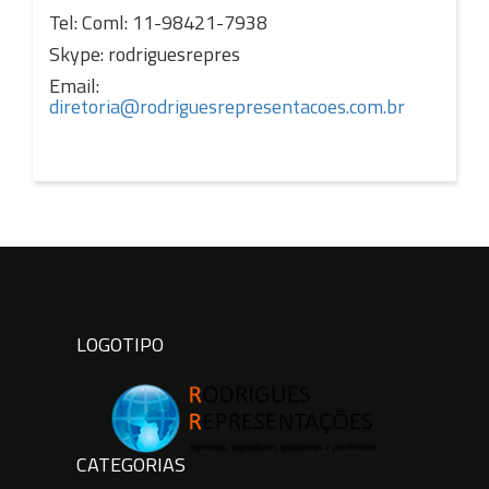
C
Tel: Coml: 11-98421-7938
G
I
M
Skype: rodriguesrepres
M
P
S
Email:
S
diretoria@rodriguesrepresentacoes.com.br
P
LOGOTIPO
CATEGORIAS