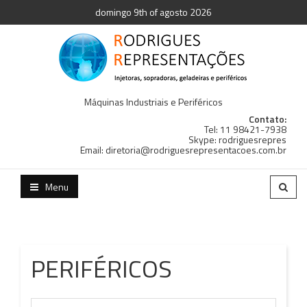
domingo 9th of agosto 2026
Máquinas Industriais e Periféricos
Contato:
Tel: 11 98421-7938
Skype: rodriguesrepres
Email: diretoria@rodriguesrepresentacoes.com.br
Menu
PERIFÉRICOS
C
C